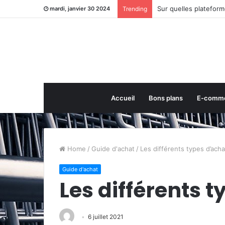
Sur quelles plateform
mardi, janvier 30 2024
Trending
Accueil
Bons plans
E-comm
Home
/
Guide d'achat
/
Les différents types d’acha
Guide d'achat
Les différents 
6 juillet 2021