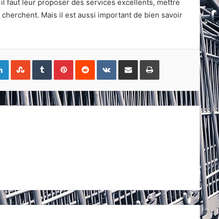
 il faut leur proposer des services excellents, mettre
s cherchent. Mais il est aussi important de bien savoir
gle+
LinkedIn
StumbleUpon
Tumblr
Pinterest
Reddit
VKontakte
Share
Print
via
Email