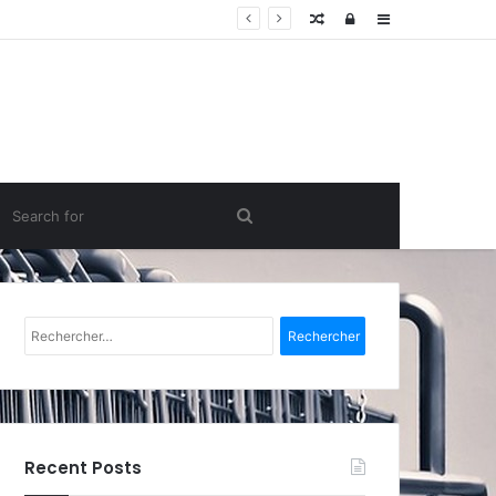
Random
Log
Sidebar
Article
In
Rechercher :
Recent Posts